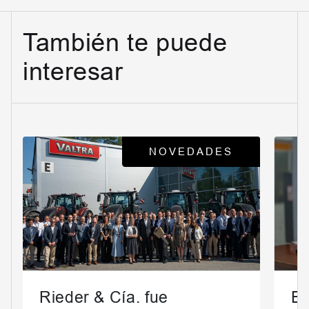
También te puede
interesar
NOVEDADES
Rieder & Cía. fue
En