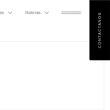
os
Noticias
CONTACTANOS
otros
as de negocios
icias