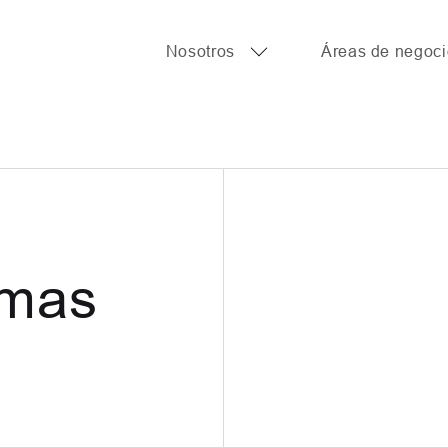
Nosotros
Áreas de negoci
Nos
imas
Áre
Not