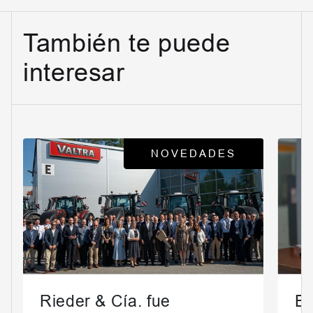
También te puede
interesar
NOVEDADES
Rieder & Cía. fue
En